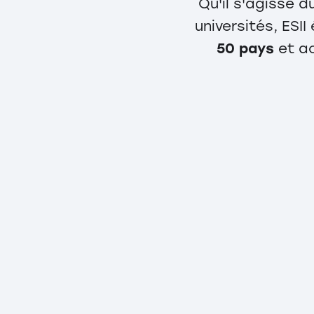
Qu'il s'agisse d
universités, ESI
50 pays
et ac