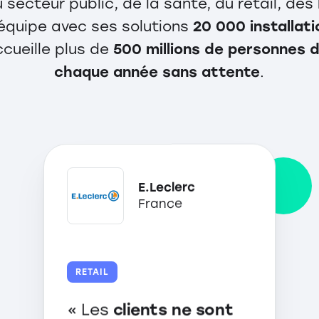
u secteur public, de la santé, du retail, d
I équipe avec ses solutions
20 000 installat
cueille plus de
500 millions de personnes 
chaque année sans attente
.
E.Leclerc
France
RETAIL
« Les
clients ne sont