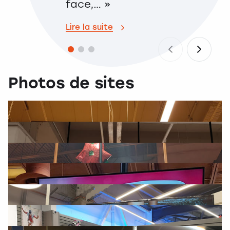
face,… »
es
Lire la suite
Lire
Photos de sites