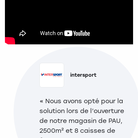
intersport
« Nous avons opté pour la
« 
solution lors de l’ouverture
ESI
de notre magasin de PAU,
au 
2500m² et 8 caisses de
doi