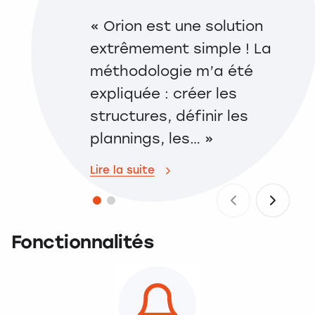
« Orion est une solution
« 
extrêmement simple ! La
pr
méthodologie m’a été
pr
expliquée : créer les
lig
structures, définir les
sol
plannings, les… »
Lire
Lire la suite
Fonctionnalités