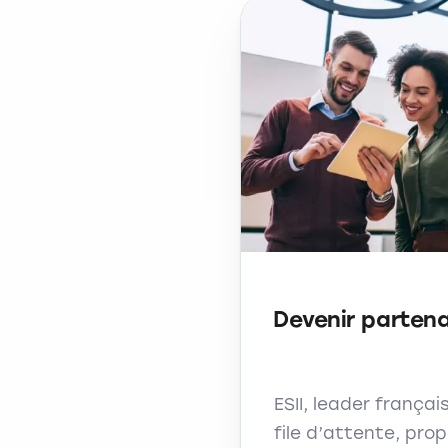
Devenir partena
ESII, leader françai
file d’attente, pro