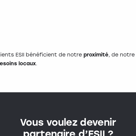
lients ESII bénéficient de notre
proximité
, de notr
esoins locaux
.
Vous voulez devenir
partenaire d’ESII ?