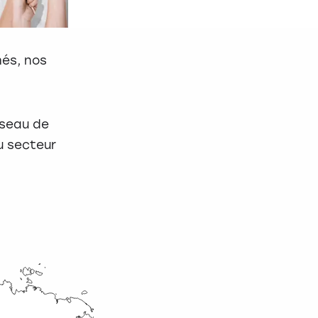
hés, nos
éseau de
u secteur