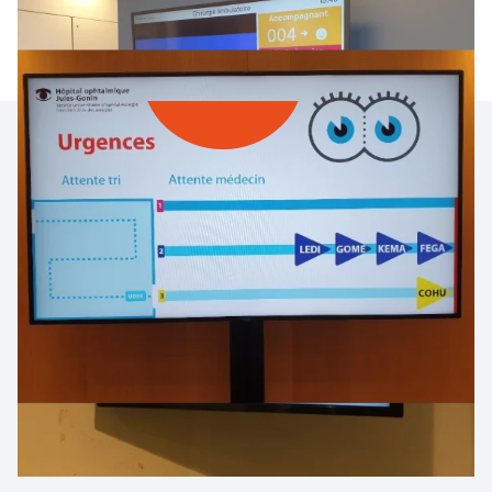
Demandez la brochure
eZCom
Complétez le formulaire pour recevoir la
brochure sur notre logiciel d’affichage
dynamique eZCom.
Nom
Prénom