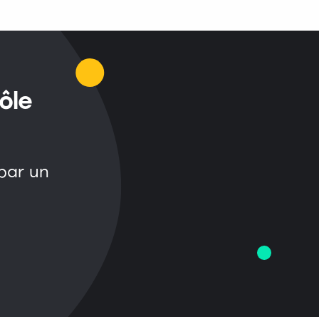
ôle
par un