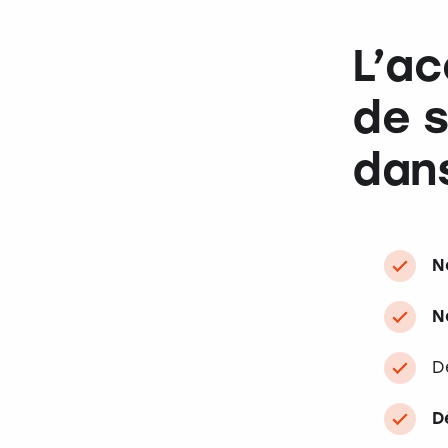
L’a
de s
dans
N
N
D
D