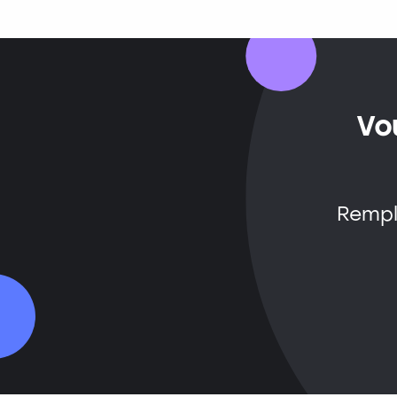
Vo
Rempl