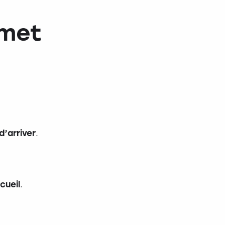
rmet
d’arriver
.
cueil
.