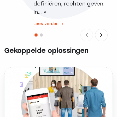
definiëren, rechten geven.
be
In… »
Lee
Lees verder
Gekoppelde oplossingen