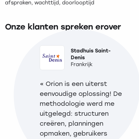
afspraken, wachttijd, doorlooptijd
Onze klanten spreken erover
Stadhuis Saint-
Denis
Frankrijk
« Orion is een uiterst
« 
eenvoudige oplossing! De
bu
methodologie werd me
bi
uitgelegd: structuren
af
creëren, planningen
ES
opmaken, gebruikers
aa