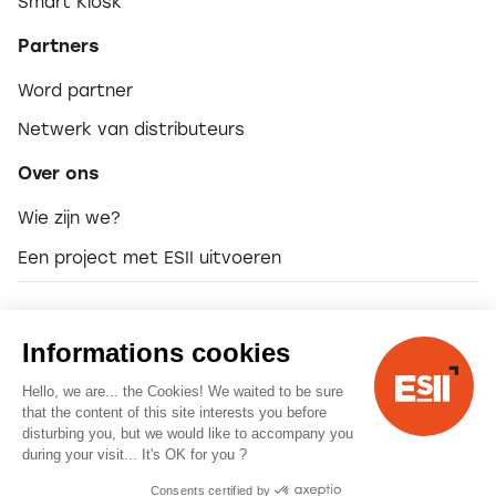
Smart Kiosk
Partners
Word partner
Netwerk van distributeurs
Over ons
Wie zijn we?
Een project met ESII uitvoeren
© 2026 ESII
Informations cookies
Hello, we are... the Cookies! We waited to be sure
Terms and Conditions
that the content of this site interests you before
disturbing you, but we would like to accompany you
during your visit... It's OK for you ?
Consents certified by