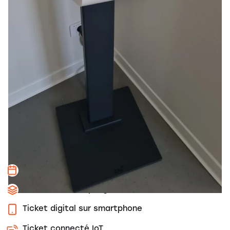
CS 4000
34880 LAVERUNE
FRANCE
+33 4 67 07 04 70
info@esii.com
Made with ❤️ in the South of France
Solutions
Logiciel de rendez-vous en ligne
Solution de comptage clients
Ticket digital sur smartphone
Ticket connecté IoT