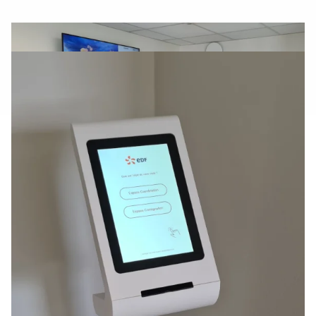
ESII DONNE DU TEMPS A L’ESSENTIEL
ESII
ZI Sud – 2 rue de la Prade