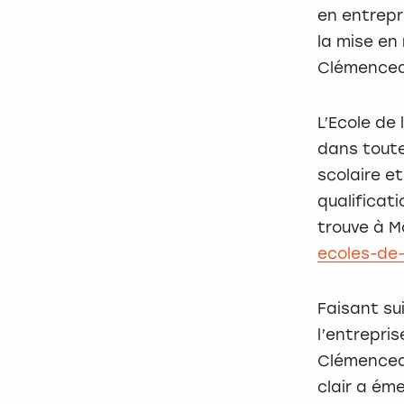
en entrepr
la mise en
Clémencea
L’Ecole de
dans toute
scolaire e
qualificati
trouve à Mo
ecoles-de
Faisant su
l’entrepris
Clémenceau
clair a éme