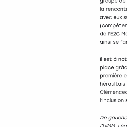
groupe de 
la rencont
avec eux su
(compétenc
de l’E2C M
ainsi se fa
Il est à no
place grâc
première ex
héraultais
Clémenceau
l’inclusion
De gauche 
l’UIMM, Lé