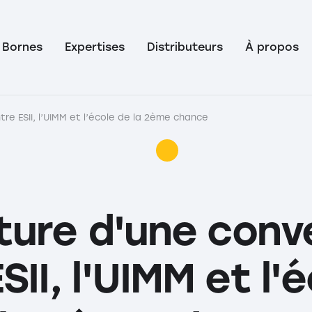
Bornes
Expertises
Distributeurs
À propos
re ESII, l’UIMM et l’école de la 2ème chance
ture d'une conv
SII, l'UIMM et l'