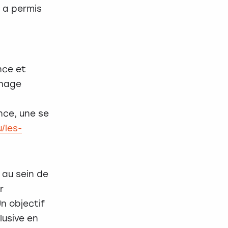
, a permis
nce et
chage
ance, une se
/les-
 au sein de
r
n objectif
lusive en