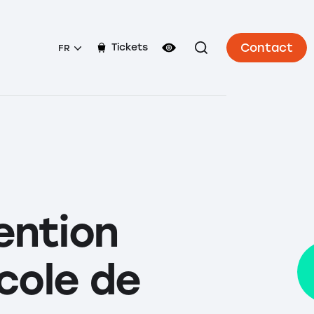
Contact
Tickets
FR
ention
école de