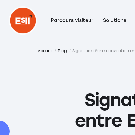
Parcours visiteur
Solutions
Accueil
Blog
Signature d’une convention ent
Signa
entre E