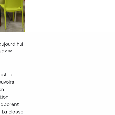
aujourd’hui
ème
a 2
est la
ouvoirs
on
tion
llaborent
 La classe