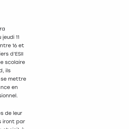
ra
jeudi 11
ntre 16 et
ers d’ESII
e scolaire
, ils
 se mettre
iance en
ionnel.
s de leur
s iront par