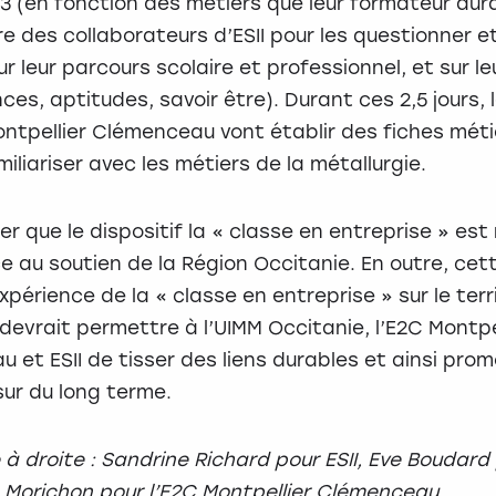
3 (en fonction des métiers que leur formateur aura
re des collaborateurs d’ESII pour les questionner 
r leur parcours scolaire et professionnel, et sur le
es, aptitudes, savoir être). Durant ces 2,5 jours, 
ontpellier Clémenceau vont établir des fiches méti
miliariser avec les métiers de la métallurgie.
ter que le dispositif la « classe en entreprise » est
e au soutien de la Région Occitanie. En outre, cet
périence de la « classe en entreprise » sur le terr
 devrait permettre à l’UIMM Occitanie, l’E2C Montpe
 et ESII de tisser des liens durables et ainsi prom
 sur du long terme.
à droite : Sandrine Richard pour ESII, Eve Boudard
a Morichon pour l’E2C Montpellier Clémenceau.