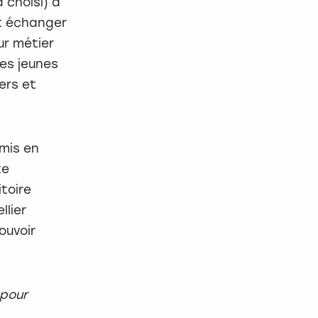
 choisi) à
et échanger
ur métier
les jeunes
ers et
 mis en
te
itoire
llier
ouvoir
 pour