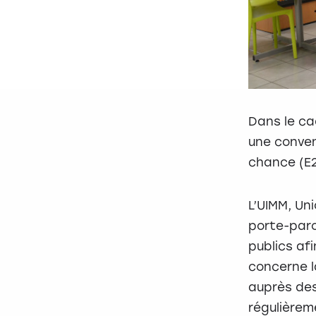
Dans le ca
une convent
chance (E2
L’UIMM, Uni
porte-paro
publics af
concerne l
auprès des
régulièrem