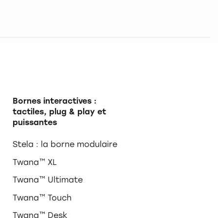
Bornes interactives :
tactiles, plug & play et
puissantes
Stela : la borne modulaire
Twana™ XL
Twana™ Ultimate
Twana™ Touch
Twana™ Desk