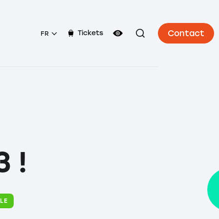
Contact
Tickets
FR
 !
LE